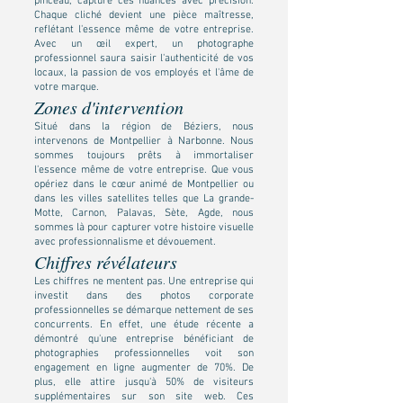
pinceau, capture ces nuances avec précision.
Chaque cliché devient une pièce maîtresse,
reflétant l'essence même de votre entreprise.
Avec un œil expert, un photographe
professionnel saura saisir l'authenticité de vos
locaux, la passion de vos employés et l'âme de
votre marque.
Zones d'intervention
Situé dans la région de Béziers, nous
intervenons de Montpellier à Narbonne. Nous
sommes toujours prêts à immortaliser
l'essence même de votre entreprise. Que vous
opériez dans le cœur animé de Montpellier ou
dans les villes satellites telles que La grande-
Motte, Carnon, Palavas, Sète, Agde, nous
sommes là pour capturer votre histoire visuelle
avec professionnalisme et dévouement.
Chiffres révélateurs
Les chiffres ne mentent pas. Une entreprise qui
investit dans des photos corporate
professionnelles se démarque nettement de ses
concurrents. En effet, une étude récente a
démontré qu'une entreprise bénéficiant de
photographies professionnelles voit son
engagement en ligne augmenter de 70%. De
plus, elle attire jusqu'à 50% de visiteurs
supplémentaires sur son site web. Ces