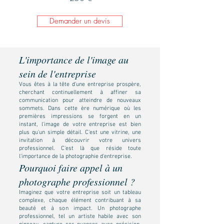
Demander un devis
L'importance de l'image au
sein de l'entreprise
Vous êtes à la tête d'une entreprise prospère,
cherchant continuellement à affiner sa
communication pour atteindre de nouveaux
sommets. Dans cette ère numérique où les
premières impressions se forgent en un
instant, l'image de votre entreprise est bien
plus qu'un simple détail. C'est une vitrine, une
invitation à découvrir votre univers
professionnel. C'est là que réside toute
l'importance de la photographie d'entreprise.
Pourquoi faire appel à un
photographe professionnel ?
Imaginez que votre entreprise soit un tableau
complexe, chaque élément contribuant à sa
beauté et à son impact. Un photographe
professionnel, tel un artiste habile avec son