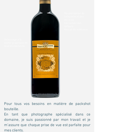
Recolorisation de
l'étiquette et des
dorures.
Correction des
défauts.
Retrait du millésime
Détourage à la
plume graphique de
tous les éléments.
Pour tous vos besoins en matière de packshot
bouteille.
En tant que photographe spécialisé dans ce
domaine, je suis passionné par mon travail et je
m’assure que chaque prise de vue est parfaite pour
mes clients.