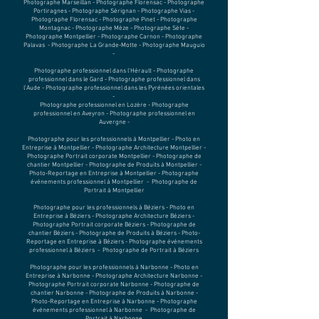
Photographe Marseillan - Photographe Florensac - Photographe
Portiragnes - Photographe Sérignan - Photographe Vias -
Photographe Florensac - Photographe Pinet - Photographe
Montagnac - Photographe Mèze - Photographe Sète -
Photographe Montpellier - Photographe Carnon - Photographe
Palavas - Photographe La Grande-Motte - Photographe Mauguio
-
Photographe professionnel dans l'Hérault - Photographe
professionnel dans le Gard - Photographe professionnel dans
l'Aude - Photographe professionnel dans les Pyrénées orientales
-
Photographe professionnel en Lozère - Photographe
professionnel en Aveyron - Photographe professionnel en
Auvergne -
Photographe pour les professionnels à Montpellier -
Photo en
Entreprise à Montpellier
- Photographe Architecture Montpellier -
Photographe Portrait corporate Montpellier - Photographe de
chantier Montpellier - Photographe de Produits à Montpellier -
Photo-Reportage en Entreprise à Montpellier - Photographe
événements professionnel à Montpellier - Photographe de
Portrait à Montpellier
Photographe pour les professionnels à Béziers - Photo en
Entreprise à Béziers - Photographe Architecture Béziers -
Photographe Portrait corporate Béziers - Photographe de
chantier Béziers - Photographe de Produits à Béziers - Photo-
Reportage en Entreprise à Béziers - Photographe événements
professionnel à Béziers - Photographe de Portrait à Béziers
Photographe pour les professionnels à Narbonne - Photo en
Entreprise à Narbonne - Photographe Architecture Narbonne -
Photographe Portrait corporate Narbonne - Photographe de
chantier Narbonne - Photographe de Produits à Narbonne -
Photo-Reportage en Entreprise à Narbonne - Photographe
événements professionnel à Narbonne - Photographe de
Portrait à Narbonne