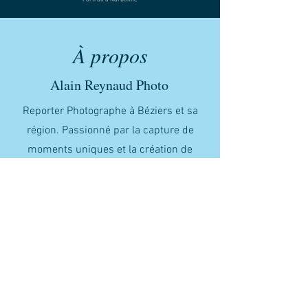
À propos
Alain Reynaud Photo
Reporter Photographe à Béziers et sa
région. Passionné par la capture de
moments uniques et la création de
souvenirs inoubliables. Avec une
approche artistique et professionnelle,
chaque photo raconte une histoire.
Laissez-nous immortaliser vos instants
précieux avec créativité et expertise.
Découvrir