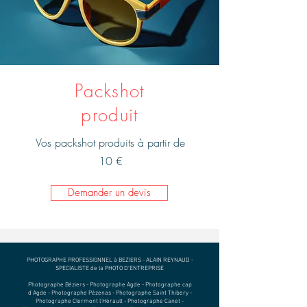
Packshot
produit
Vos packshot produits à partir de
10 €
Demander un devis
PHOTOGRAPHE PROFESSIONNEL à BEZIERS - ALAIN REYNAUD -
SPECIALISTE de la PHOTO D'ENTREPRISE
Photographe Béziers - Photographe Agde - Photographe cap
d'Agde - Photographe Pézenas - Photographe Saint Thibery -
Photographe Clermont l'Hérault - Photographe Canet -