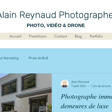
Alain Reynaud Photograph
PHOTO, VIDÉO & DRONE
Accueil
Prestations
Contact
Blog
Portfolio
il Marketing
Photo AirBnB
Alain Reynaud
7 août 2024
1 min de lecture
Photographe immo
demeures de luxe