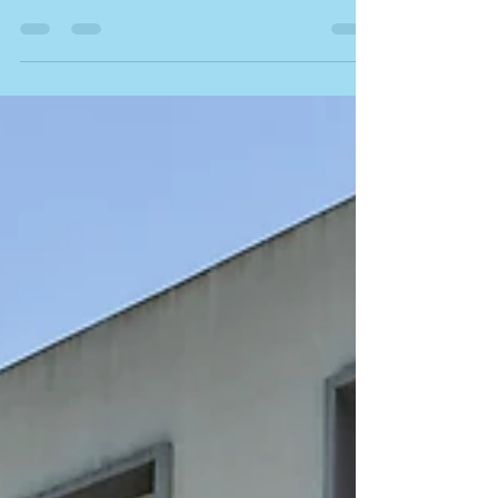
Et si nous parlions du nouvel algorithme AirBnB qui
officie depuis le mois de juin 2025 ? Pourquoi votre
classement sur la page Airbnb a-t-il changé ? Savez-
vous à quoi ce changement est dû ?